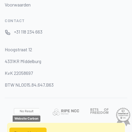
Voorwaarden
CONTACT
+31 118 234 663
Hoogstraat 12
4331KR Middelburg
KvK 22058697
BTW NL0015.84.647.B63
No Result
Website Carbon